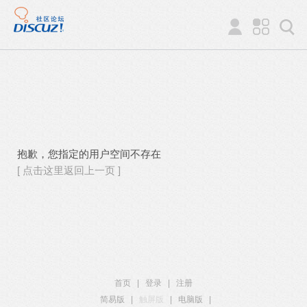
抱歉，您指定的用户空间不存在
[ 点击这里返回上一页 ]
首页
|
登录
|
注册
简易版
|
触屏版
|
电脑版
|