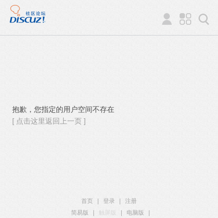
抱歉，您指定的用户空间不存在
[ 点击这里返回上一页 ]
首页
|
登录
|
注册
简易版
|
触屏版
|
电脑版
|