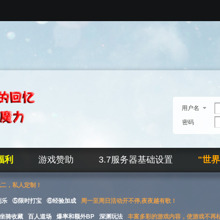
用户名
密码
福利
游戏赞助
3.7服务器基础设置
"世
无二，私人定制！
刮乐
⑤限时打宝
⑥经验加成
周一至周日活动开不停,夜夜越有歌！
坐骑收藏
百人道场
爆率和额外BP
深渊玩法
丰富多彩的游戏内容，使游戏不再