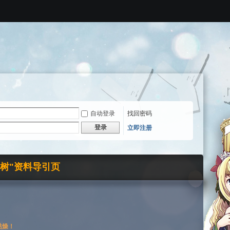
自动登录
找回密码
登录
立即注册
界树"资料导引页
枯燥！