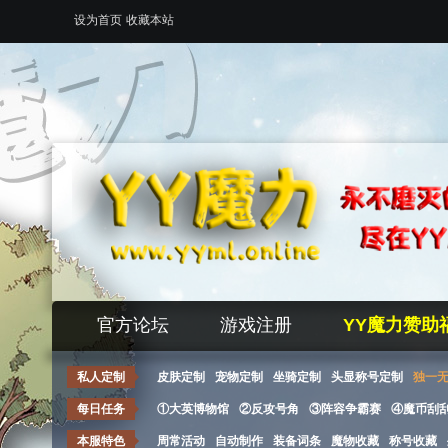
设为首页
收藏本站
官方论坛
游戏注册
YY魔力赞助
私人定制
皮肤定制
宠物定制
坐骑定制
头显称号定制
独一
每日任务
①大英博物馆
②反攻号角
③阵容争霸赛
④魔币刮
本服特色
周常活动
自动制作
装备词条
魔物收藏
称号收藏