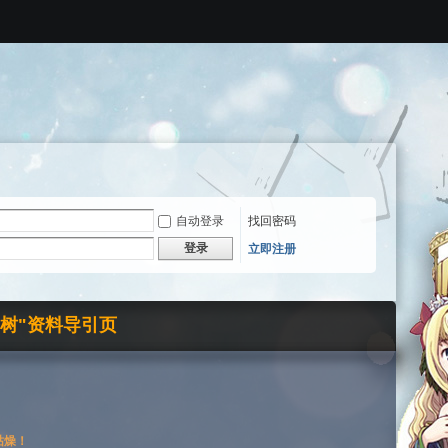
自动登录
找回密码
登录
立即注册
界树"资料导引页
枯燥！