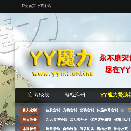
设为首页
收藏本站
官方论坛
游戏注册
YY魔力赞助
私人定制
皮肤定制
宠物定制
坐骑定制
头显称号定制
独一
每日任务
①大英博物馆
②反攻号角
③阵容争霸赛
④魔币刮
本服特色
周常活动
自动制作
装备词条
魔物收藏
称号收藏