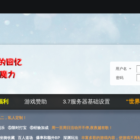
用户名
密码
福利
游戏赞助
3.7服务器基础设置
"世
无二，私人定制！
刮乐
⑤限时打宝
⑥经验加成
周一至周日活动开不停,夜夜越有歌！
坐骑收藏
百人道场
爆率和额外BP
深渊玩法
丰富多彩的游戏内容，使游戏不再