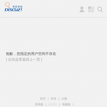
抱歉，您指定的用户空间不存在
[ 点击这里返回上一页 ]
首页
|
登录
|
注册
简易版
|
触屏版
|
电脑版
|