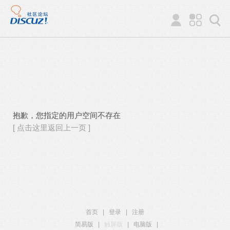
抱歉，您指定的用户空间不存在
[ 点击这里返回上一页 ]
首页
|
登录
|
注册
简易版
|
触屏版
|
电脑版
|