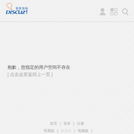
抱歉，您指定的用户空间不存在
[ 点击这里返回上一页 ]
首页
|
登录
|
注册
简易版
|
触屏版
|
电脑版
|