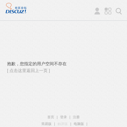
抱歉，您指定的用户空间不存在
[ 点击这里返回上一页 ]
首页
|
登录
|
注册
简易版
|
触屏版
|
电脑版
|