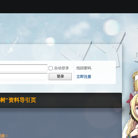
自动登录
找回密码
登录
立即注册
界树"资料导引页
枯燥！