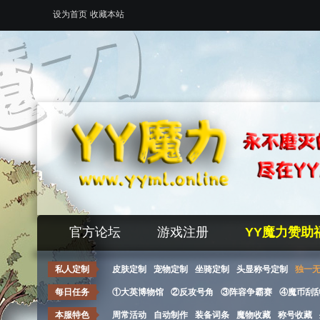
设为首页
收藏本站
官方论坛
游戏注册
YY魔力赞助
私人定制
皮肤定制
宠物定制
坐骑定制
头显称号定制
独一
每日任务
①大英博物馆
②反攻号角
③阵容争霸赛
④魔币刮
本服特色
周常活动
自动制作
装备词条
魔物收藏
称号收藏