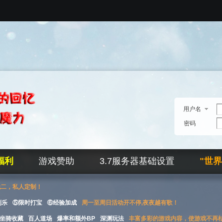
用户名
密码
福利
游戏赞助
3.7服务器基础设置
"世
无二，私人定制！
刮乐
⑤限时打宝
⑥经验加成
周一至周日活动开不停,夜夜越有歌！
坐骑收藏
百人道场
爆率和额外BP
深渊玩法
丰富多彩的游戏内容，使游戏不再