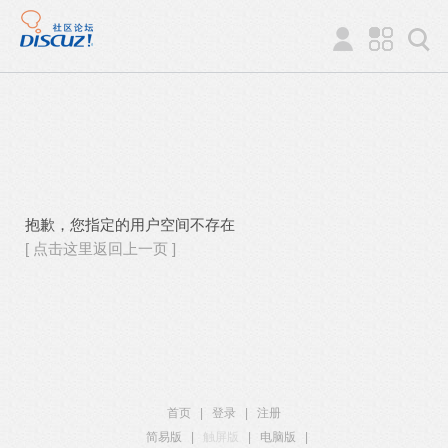
抱歉，您指定的用户空间不存在
[ 点击这里返回上一页 ]
首页
|
登录
|
注册
简易版
|
触屏版
|
电脑版
|