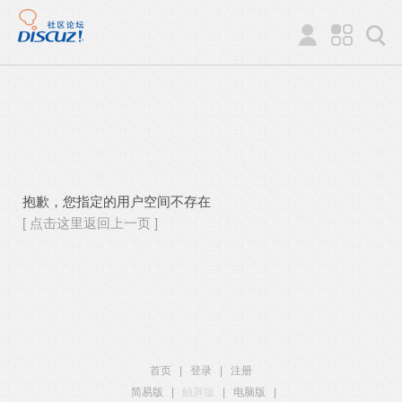
抱歉，您指定的用户空间不存在
[ 点击这里返回上一页 ]
首页
|
登录
|
注册
简易版
|
触屏版
|
电脑版
|