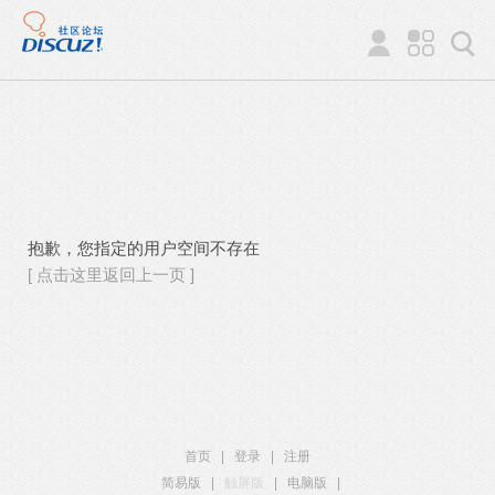
抱歉，您指定的用户空间不存在
[ 点击这里返回上一页 ]
首页
|
登录
|
注册
简易版
|
触屏版
|
电脑版
|