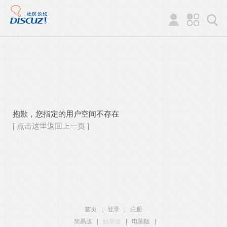
抱歉，您指定的用户空间不存在
[ 点击这里返回上一页 ]
首页
|
登录
|
注册
简易版
|
触屏版
|
电脑版
|