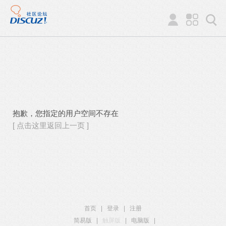
抱歉，您指定的用户空间不存在
[ 点击这里返回上一页 ]
首页
|
登录
|
注册
简易版
|
触屏版
|
电脑版
|