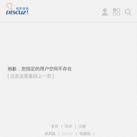
抱歉，您指定的用户空间不存在
[ 点击这里返回上一页 ]
首页
|
登录
|
注册
简易版
|
触屏版
|
电脑版
|