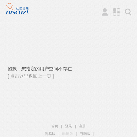
抱歉，您指定的用户空间不存在
[ 点击这里返回上一页 ]
首页
|
登录
|
注册
简易版
|
触屏版
|
电脑版
|