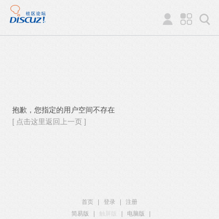
抱歉，您指定的用户空间不存在
[ 点击这里返回上一页 ]
首页
|
登录
|
注册
简易版
|
触屏版
|
电脑版
|