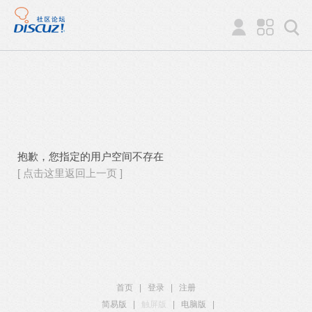
抱歉，您指定的用户空间不存在
[ 点击这里返回上一页 ]
首页
|
登录
|
注册
简易版
|
触屏版
|
电脑版
|