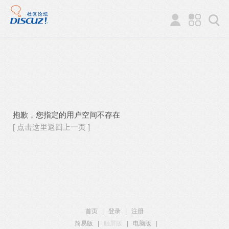
抱歉，您指定的用户空间不存在
[ 点击这里返回上一页 ]
首页
|
登录
|
注册
简易版
|
触屏版
|
电脑版
|