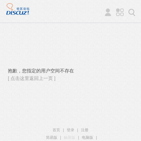
抱歉，您指定的用户空间不存在
[ 点击这里返回上一页 ]
首页
|
登录
|
注册
简易版
|
触屏版
|
电脑版
|