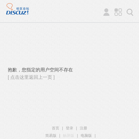
抱歉，您指定的用户空间不存在
[ 点击这里返回上一页 ]
首页
|
登录
|
注册
简易版
|
触屏版
|
电脑版
|