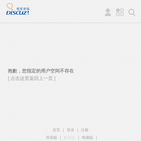
抱歉，您指定的用户空间不存在
[ 点击这里返回上一页 ]
首页
|
登录
|
注册
简易版
|
触屏版
|
电脑版
|