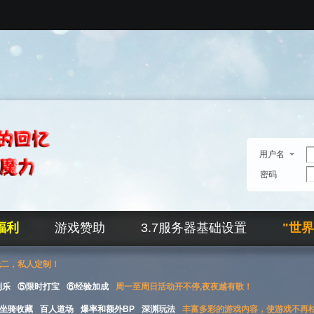
用户名
密码
福利
游戏赞助
3.7服务器基础设置
"世
无二，私人定制！
刮乐
⑤限时打宝
⑥经验加成
周一至周日活动开不停,夜夜越有歌！
坐骑收藏
百人道场
爆率和额外BP
深渊玩法
丰富多彩的游戏内容，使游戏不再