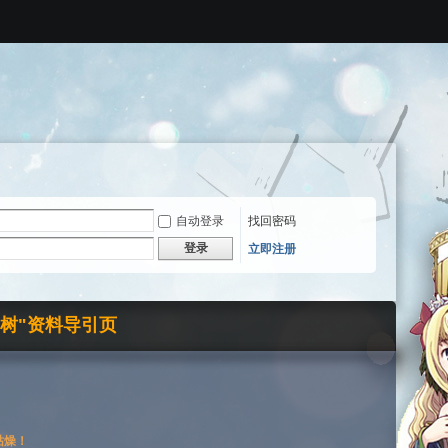
自动登录
找回密码
登录
立即注册
界树"资料导引页
枯燥！