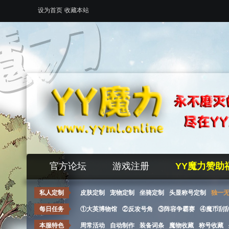
设为首页
收藏本站
官方论坛
游戏注册
YY魔力赞助
私人定制
皮肤定制
宠物定制
坐骑定制
头显称号定制
独一
每日任务
①大英博物馆
②反攻号角
③阵容争霸赛
④魔币刮
本服特色
周常活动
自动制作
装备词条
魔物收藏
称号收藏