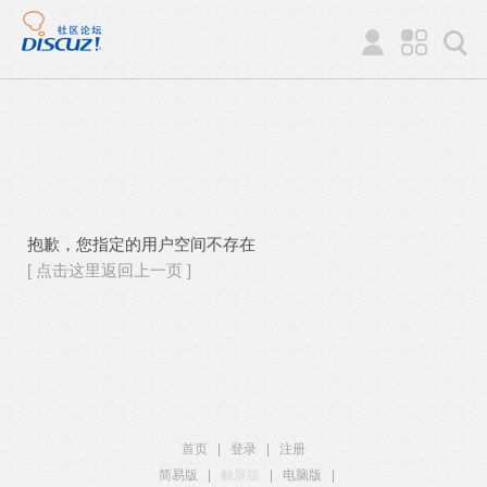
抱歉，您指定的用户空间不存在
[ 点击这里返回上一页 ]
首页
|
登录
|
注册
简易版
|
触屏版
|
电脑版
|