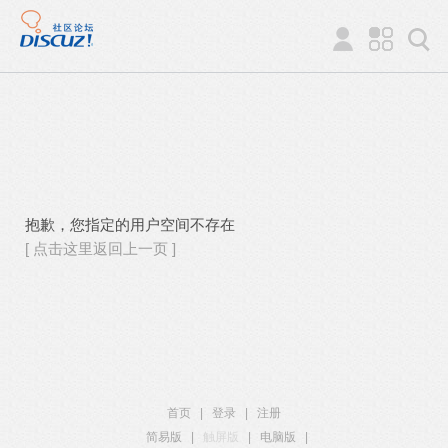
抱歉，您指定的用户空间不存在
[ 点击这里返回上一页 ]
首页
|
登录
|
注册
简易版
|
触屏版
|
电脑版
|