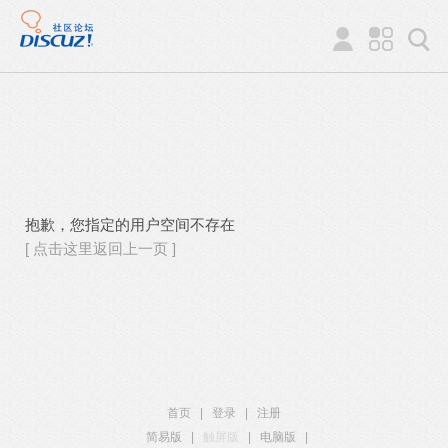
抱歉，您指定的用户空间不存在
[ 点击这里返回上一页 ]
首页
|
登录
|
注册
简易版
|
触屏版
|
电脑版
|