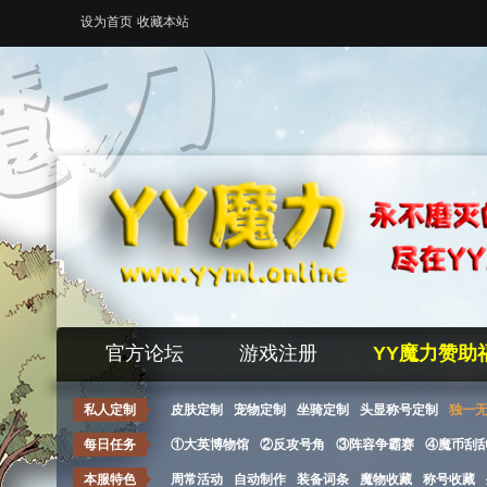
设为首页
收藏本站
官方论坛
游戏注册
YY魔力赞助
私人定制
皮肤定制
宠物定制
坐骑定制
头显称号定制
独一
每日任务
①大英博物馆
②反攻号角
③阵容争霸赛
④魔币刮
本服特色
周常活动
自动制作
装备词条
魔物收藏
称号收藏