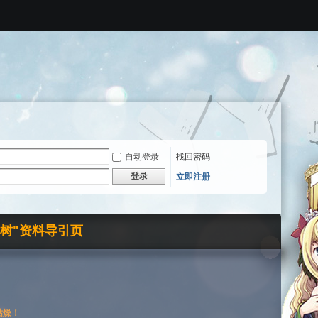
自动登录
找回密码
登录
立即注册
界树"资料导引页
枯燥！