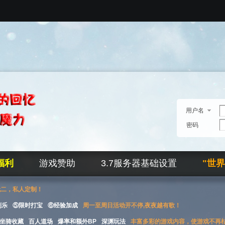
用户名
密码
福利
游戏赞助
3.7服务器基础设置
"世
无二，私人定制！
刮乐
⑤限时打宝
⑥经验加成
周一至周日活动开不停,夜夜越有歌！
坐骑收藏
百人道场
爆率和额外BP
深渊玩法
丰富多彩的游戏内容，使游戏不再