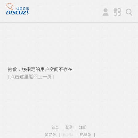
抱歉，您指定的用户空间不存在
[ 点击这里返回上一页 ]
首页
|
登录
|
注册
简易版
|
触屏版
|
电脑版
|