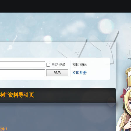
自动登录
找回密码
登录
立即注册
界树"资料导引页
枯燥！