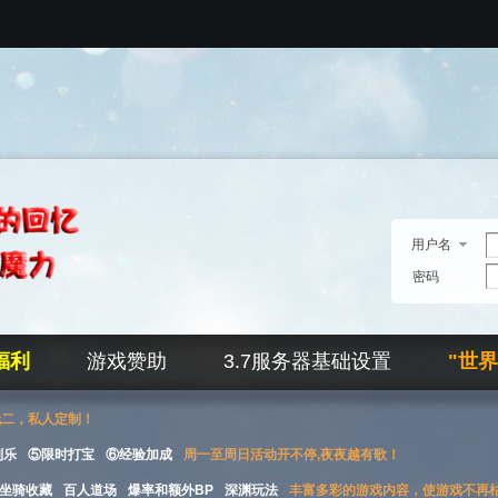
用户名
密码
福利
游戏赞助
3.7服务器基础设置
"世
无二，私人定制！
刮乐
⑤限时打宝
⑥经验加成
周一至周日活动开不停,夜夜越有歌！
坐骑收藏
百人道场
爆率和额外BP
深渊玩法
丰富多彩的游戏内容，使游戏不再