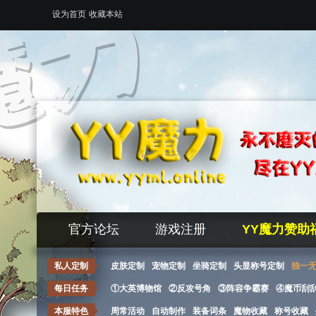
设为首页
收藏本站
官方论坛
游戏注册
YY魔力赞助
私人定制
皮肤定制
宠物定制
坐骑定制
头显称号定制
独一
每日任务
①大英博物馆
②反攻号角
③阵容争霸赛
④魔币刮
本服特色
周常活动
自动制作
装备词条
魔物收藏
称号收藏