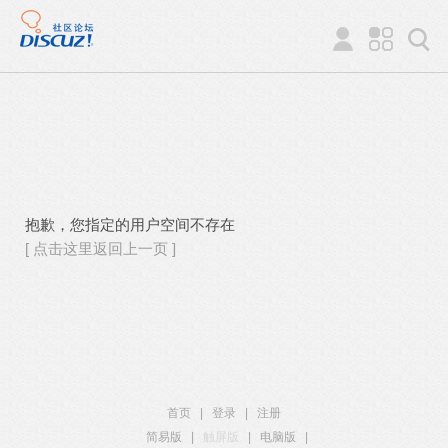
抱歉，您指定的用户空间不存在
[ 点击这里返回上一页 ]
首页
|
登录
|
注册
简易版
|
触屏版
|
电脑版
|