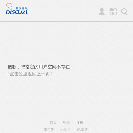
抱歉，您指定的用户空间不存在
[ 点击这里返回上一页 ]
首页
|
登录
|
注册
简易版
|
触屏版
|
电脑版
|