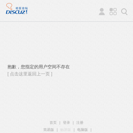
抱歉，您指定的用户空间不存在
[ 点击这里返回上一页 ]
首页
|
登录
|
注册
简易版
|
触屏版
|
电脑版
|