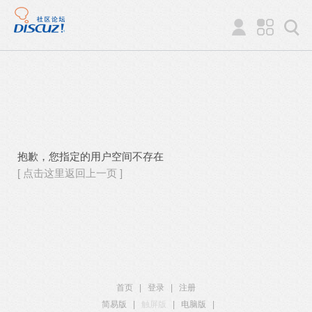
抱歉，您指定的用户空间不存在
[ 点击这里返回上一页 ]
首页
|
登录
|
注册
简易版
|
触屏版
|
电脑版
|