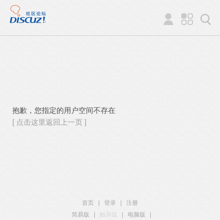
抱歉，您指定的用户空间不存在
[ 点击这里返回上一页 ]
首页
|
登录
|
注册
简易版
|
触屏版
|
电脑版
|