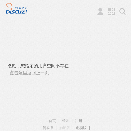
抱歉，您指定的用户空间不存在
[ 点击这里返回上一页 ]
首页
|
登录
|
注册
简易版
|
触屏版
|
电脑版
|