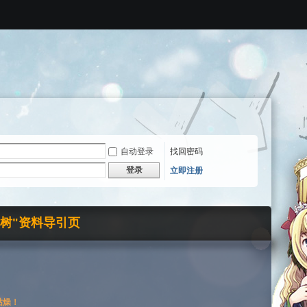
自动登录
找回密码
登录
立即注册
界树"资料导引页
枯燥！