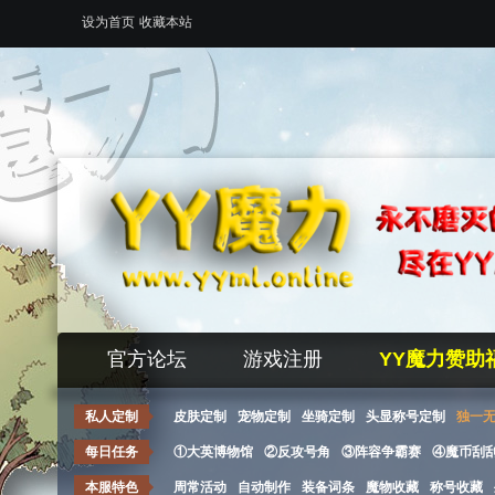
设为首页
收藏本站
官方论坛
游戏注册
YY魔力赞助
私人定制
皮肤定制
宠物定制
坐骑定制
头显称号定制
独一
每日任务
①大英博物馆
②反攻号角
③阵容争霸赛
④魔币刮
本服特色
周常活动
自动制作
装备词条
魔物收藏
称号收藏