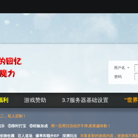
用户名
密码
福利
游戏赞助
3.7服务器基础设置
"世
无二，私人定制！
刮乐
⑤限时打宝
⑥经验加成
周一至周日活动开不停,夜夜越有歌！
坐骑收藏
百人道场
爆率和额外BP
深渊玩法
丰富多彩的游戏内容，使游戏不再