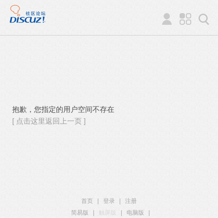
抱歉，您指定的用户空间不存在
[ 点击这里返回上一页 ]
首页
|
登录
|
注册
简易版
|
触屏版
|
电脑版
|