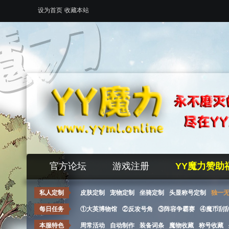
设为首页
收藏本站
官方论坛
游戏注册
YY魔力赞助
私人定制
皮肤定制
宠物定制
坐骑定制
头显称号定制
独一
每日任务
①大英博物馆
②反攻号角
③阵容争霸赛
④魔币刮
本服特色
周常活动
自动制作
装备词条
魔物收藏
称号收藏