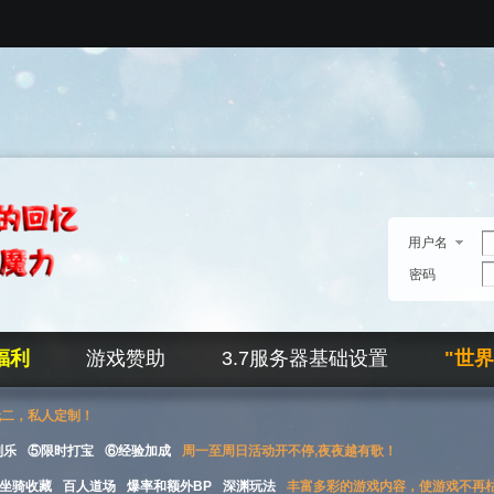
用户名
密码
福利
游戏赞助
3.7服务器基础设置
"世
无二，私人定制！
刮乐
⑤限时打宝
⑥经验加成
周一至周日活动开不停,夜夜越有歌！
坐骑收藏
百人道场
爆率和额外BP
深渊玩法
丰富多彩的游戏内容，使游戏不再