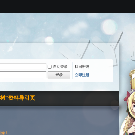
自动登录
找回密码
登录
立即注册
界树"资料导引页
枯燥！