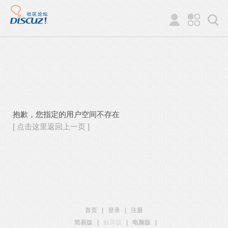
抱歉，您指定的用户空间不存在
[ 点击这里返回上一页 ]
首页
|
登录
|
注册
简易版
|
触屏版
|
电脑版
|