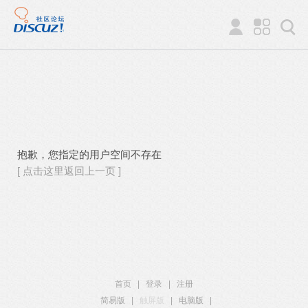
抱歉，您指定的用户空间不存在
[ 点击这里返回上一页 ]
首页
|
登录
|
注册
简易版
|
触屏版
|
电脑版
|