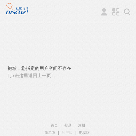
抱歉，您指定的用户空间不存在
[ 点击这里返回上一页 ]
首页
|
登录
|
注册
简易版
|
触屏版
|
电脑版
|