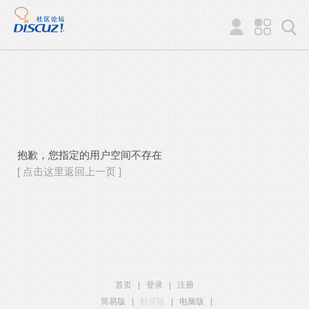
抱歉，您指定的用户空间不存在
[ 点击这里返回上一页 ]
首页
|
登录
|
注册
简易版
|
触屏版
|
电脑版
|