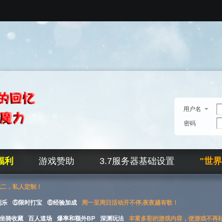
用户名
密码
福利
游戏赞助
3.7服务器基础设置
"世
无二，私人定制！
刮乐
⑤限时打宝
⑥经验加成
周一至周日活动开不停,夜夜越有歌！
坐骑收藏
百人道场
爆率和额外BP
深渊玩法
丰富多彩的游戏内容，使游戏不再