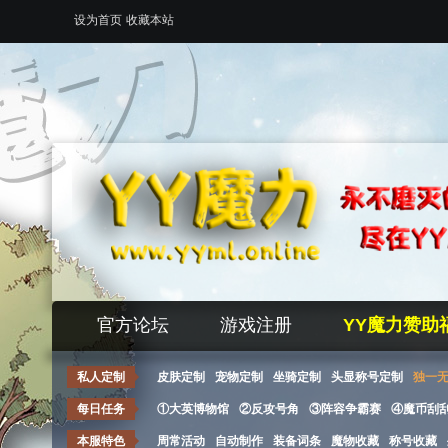
设为首页
收藏本站
官方论坛
游戏注册
YY魔力赞助
私人定制
皮肤定制
宠物定制
坐骑定制
头显称号定制
独一
每日任务
①大英博物馆
②反攻号角
③阵容争霸赛
④魔币刮
本服特色
周常活动
自动制作
装备词条
魔物收藏
称号收藏