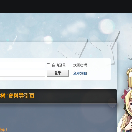
自动登录
找回密码
登录
立即注册
界树"资料导引页
枯燥！