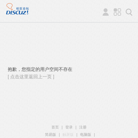
抱歉，您指定的用户空间不存在
[ 点击这里返回上一页 ]
首页
|
登录
|
注册
简易版
|
触屏版
|
电脑版
|