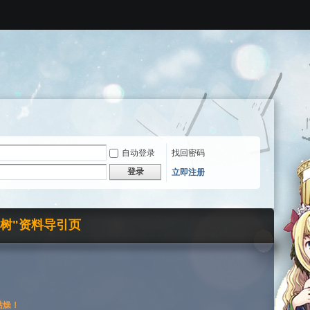
自动登录
找回密码
登录
立即注册
界树"资料导引页
枯燥！