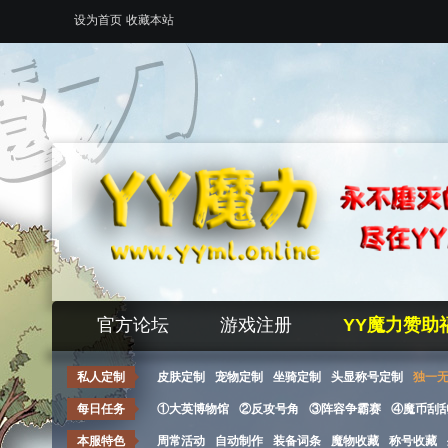
设为首页
收藏本站
官方论坛
游戏注册
YY魔力赞助
私人定制
皮肤定制
宠物定制
坐骑定制
头显称号定制
独一
每日任务
①大英博物馆
②反攻号角
③阵容争霸赛
④魔币刮
本服特色
周常活动
自动制作
装备词条
魔物收藏
称号收藏