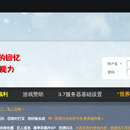
用户名
密码
福利
游戏赞助
3.7服务器基础设置
"世
无二，私人定制！
刮乐
⑤限时打宝
⑥经验加成
周一至周日活动开不停,夜夜越有歌！
坐骑收藏
百人道场
爆率和额外BP
深渊玩法
丰富多彩的游戏内容，使游戏不再