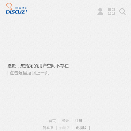
抱歉，您指定的用户空间不存在
[ 点击这里返回上一页 ]
首页
|
登录
|
注册
简易版
|
触屏版
|
电脑版
|