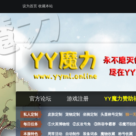
设为首页
收藏本站
官方论坛
游戏注册
YY魔力赞助
私人定制
皮肤定制
宠物定制
坐骑定制
头显称号定制
独一
每日任务
①大英博物馆
②反攻号角
③阵容争霸赛
④魔币刮
本服特色
周常活动
自动制作
装备词条
魔物收藏
称号收藏