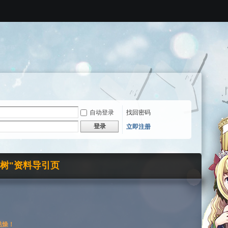
自动登录
找回密码
登录
立即注册
界树"资料导引页
枯燥！