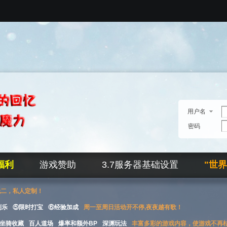
用户名
密码
福利
游戏赞助
3.7服务器基础设置
"世
无二，私人定制！
刮乐
⑤限时打宝
⑥经验加成
周一至周日活动开不停,夜夜越有歌！
坐骑收藏
百人道场
爆率和额外BP
深渊玩法
丰富多彩的游戏内容，使游戏不再