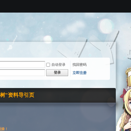
自动登录
找回密码
登录
立即注册
界树"资料导引页
枯燥！