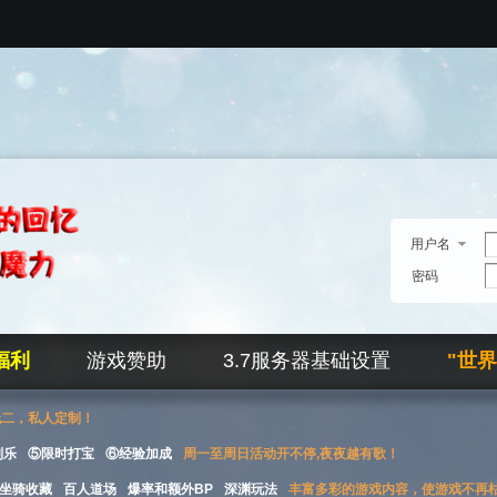
用户名
密码
福利
游戏赞助
3.7服务器基础设置
"世
无二，私人定制！
刮乐
⑤限时打宝
⑥经验加成
周一至周日活动开不停,夜夜越有歌！
坐骑收藏
百人道场
爆率和额外BP
深渊玩法
丰富多彩的游戏内容，使游戏不再