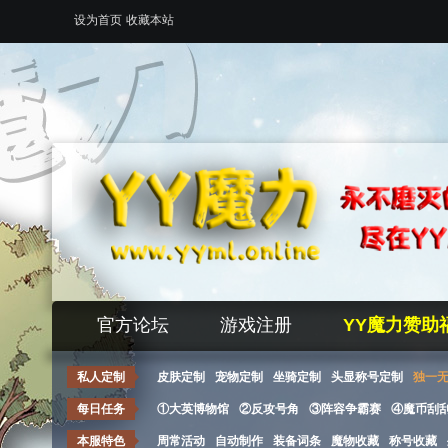
设为首页
收藏本站
官方论坛
游戏注册
YY魔力赞助
私人定制
皮肤定制
宠物定制
坐骑定制
头显称号定制
独一
每日任务
①大英博物馆
②反攻号角
③阵容争霸赛
④魔币刮
本服特色
周常活动
自动制作
装备词条
魔物收藏
称号收藏