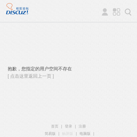
抱歉，您指定的用户空间不存在
[ 点击这里返回上一页 ]
首页
|
登录
|
注册
简易版
|
触屏版
|
电脑版
|