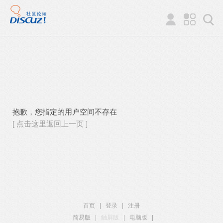
抱歉，您指定的用户空间不存在
[ 点击这里返回上一页 ]
首页
|
登录
|
注册
简易版
|
触屏版
|
电脑版
|